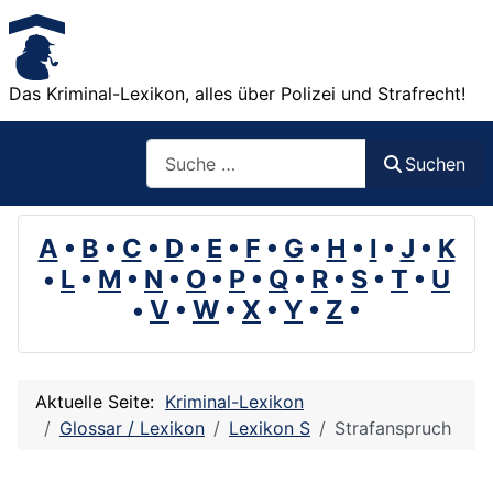
Das Kriminal-Lexikon, alles über Polizei und Strafrecht!
Suchen
Suchen
A
•
B
•
C
•
D
•
E
•
F
•
G
•
H
•
I
•
J
•
K
•
L
•
M
•
N
•
O
•
P
•
Q
•
R
•
S
•
T
•
U
•
V
•
W
•
X
•
Y
•
Z
•
Aktuelle Seite:
Kriminal-Lexikon
Glossar / Lexikon
Lexikon S
Strafanspruch