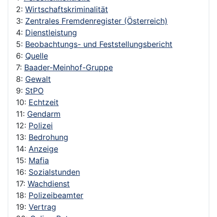
2:
Wirtschaftskriminalität
3:
Zentrales Fremdenregister (Österreich)
4:
Dienstleistung
5:
Beobachtungs- und Feststellungsbericht
6:
Quelle
7:
Baader-Meinhof-Gruppe
8:
Gewalt
9:
StPO
10:
Echtzeit
11:
Gendarm
12:
Polizei
13:
Bedrohung
14:
Anzeige
15:
Mafia
16:
Sozialstunden
17:
Wachdienst
18:
Polizeibeamter
19:
Vertrag