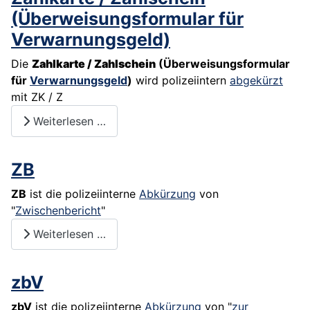
(Überweisungsformular für
Verwarnungsgeld)
Die
Zahlkarte / Zahlschein
(Überweisungsformular
für
Verwarnungsgeld
)
wird polizeiintern
abgekürzt
mit ZK / Z
Weiterlesen …
ZB
ZB
ist die polizeiinterne
Abkürzung
von
"
Zwischenbericht
"
Weiterlesen …
zbV
zbV
ist die polizeiinterne
Abkürzung
von "
zur