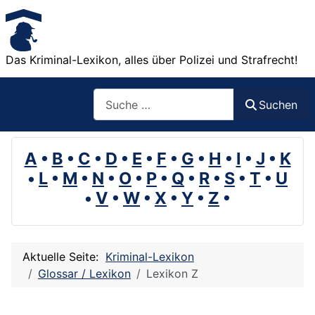
Das Kriminal-Lexikon, alles über Polizei und Strafrecht!
Suchen
Suchen
A
•
B
•
C
•
D
•
E
•
F
•
G
•
H
•
I
•
J
•
K
•
L
•
M
•
N
•
O
•
P
•
Q
•
R
•
S
•
T
•
U
•
V
•
W
•
X
•
Y
•
Z
•
Aktuelle Seite:
Kriminal-Lexikon
Glossar / Lexikon
Lexikon Z