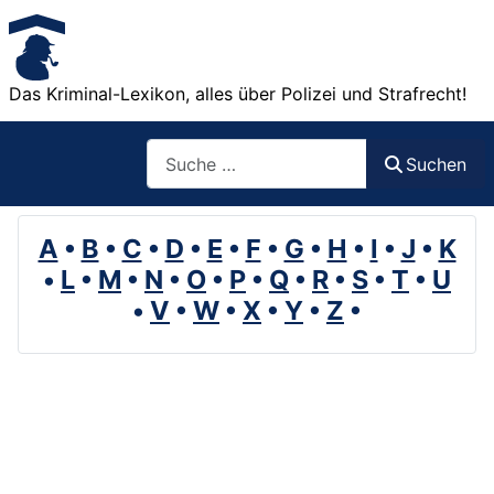
Das Kriminal-Lexikon, alles über Polizei und Strafrecht!
Suchen
Suchen
A
•
B
•
C
•
D
•
E
•
F
•
G
•
H
•
I
•
J
•
K
•
L
•
M
•
N
•
O
•
P
•
Q
•
R
•
S
•
T
•
U
•
V
•
W
•
X
•
Y
•
Z
•