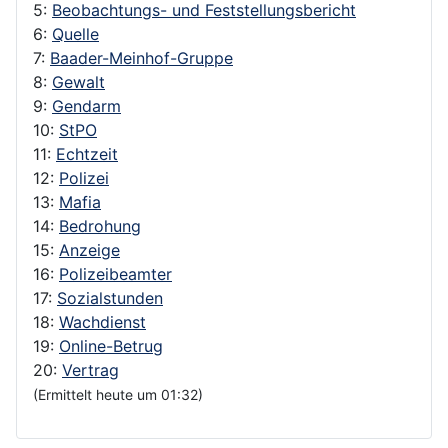
5:
Beobachtungs- und Feststellungsbericht
6:
Quelle
7:
Baader-Meinhof-Gruppe
8:
Gewalt
9:
Gendarm
10:
StPO
11:
Echtzeit
12:
Polizei
13:
Mafia
14:
Bedrohung
15:
Anzeige
16:
Polizeibeamter
17:
Sozialstunden
18:
Wachdienst
19:
Online-Betrug
20:
Vertrag
(Ermittelt heute um 01:32)