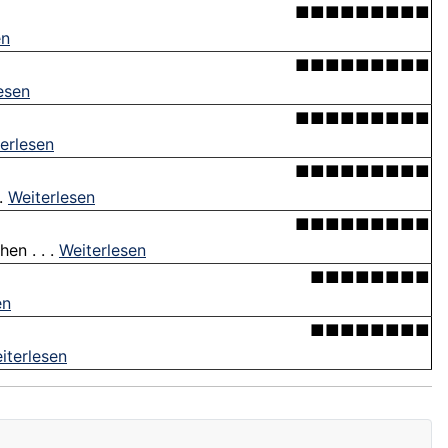
■■■■■■■■■
en
■■■■■■■■■
esen
■■■■■■■■■
erlesen
■■■■■■■■■
 .
Weiterlesen
■■■■■■■■■
en . . .
Weiterlesen
■■■■■■■■
en
■■■■■■■■
iterlesen