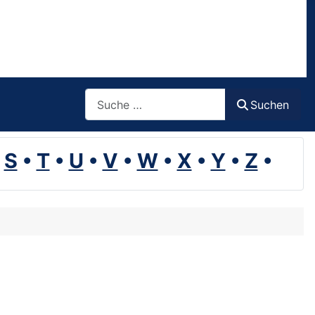
Suchen
Suchen
•
S
•
T
•
U
•
V
•
W
•
X
•
Y
•
Z
•