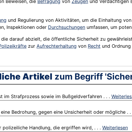
n Beweisen, die
Befragung
von
Zeugen
und Verdächtigen 
ung
und Regulierung von Aktivitäten, um die Einhaltung vo
len, Inspektionen oder
Durchsuchungen
umfassen, um potenz
, die darauf abzielt, die öffentliche Sicherheit zu gewährle
Polizeikräfte
zur
Aufrechterhaltung
von
Recht
und Ordnung 
iche Artikel
zum Begriff 'Siche
st im Strafprozess sowie im Bußgeldverfahren . . .
Weiterle
eine Bedrohung, gegen eine Unsicherheit oder mögliche . .
olizeiliche Handlung, die ergriffen wird, . . .
Weiterlesen