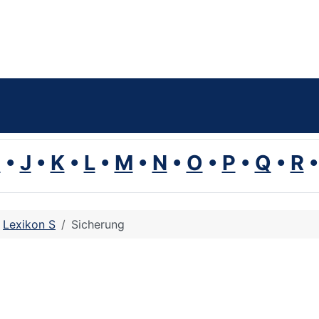
I
•
J
•
K
•
L
•
M
•
N
•
O
•
P
•
Q
•
R
Lexikon S
Sicherung