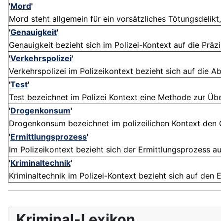
'
Mord
'
Mord steht allgemein für ein vorsätzliches Tötungsdelikt
'
Genauigkeit
'
Genauigkeit bezieht sich im Polizei-Kontext auf die Präz
'
Verkehrspolizei
'
Verkehrspolizei im Polizeikontext bezieht sich auf die Abt
'
Test
'
Test bezeichnet im Polizei Kontext eine Methode zur Üb
'
Drogenkonsum
'
Drogenkonsum bezeichnet im polizeilichen Kontext den Ge
'
Ermittlungsprozess
'
Im Polizeikontext bezieht sich der Ermittlungsprozess au
'
Kriminaltechnik
'
Kriminaltechnik im Polizei-Kontext bezieht sich auf den 
Kriminal-Lexikon