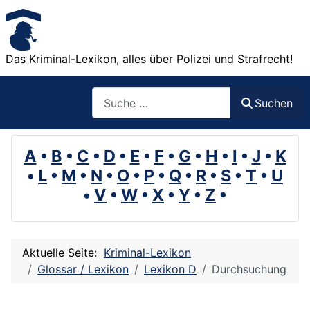
Das Kriminal-Lexikon, alles über Polizei und Strafrecht!
Suchen
Suchen
A
•
B
•
C
•
D
•
E
•
F
•
G
•
H
•
I
•
J
•
K
•
L
•
M
•
N
•
O
•
P
•
Q
•
R
•
S
•
T
•
U
•
V
•
W
•
X
•
Y
•
Z
•
Aktuelle Seite:
Kriminal-Lexikon
Glossar / Lexikon
Lexikon D
Durchsuchung