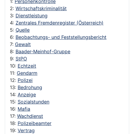
1:
Personenkontrolle
2:
Wirtschaftskriminalität
3:
Dienstleistung
4:
Zentrales Fremdenregister (Österreich)
5:
Quelle
6:
Beobachtungs- und Feststellungsbericht
7:
Gewalt
8:
Baader-Meinhof-Gruppe
9:
StPO
10:
Echtzeit
11:
Gendarm
12:
Polizei
13:
Bedrohung
14:
Anzeige
15:
Sozialstunden
16:
Mafia
17:
Wachdienst
18:
Polizeibeamter
19:
Vertrag