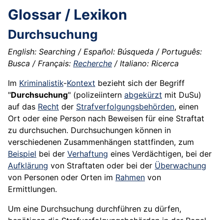
Glossar / Lexikon
Durchsuchung
English: Searching / Español: Búsqueda / Português:
Busca / Français:
Recherche
/ Italiano: Ricerca
Im
Kriminalistik
-
Kontext
bezieht sich der Begriff
"
Durchsuchung
" (polizeiintern
abgekürzt
mit
DuSu
)
auf das
Recht
der
Strafverfolgungsbehörden
, einen
Ort oder eine Person nach Beweisen für eine
Straftat
zu durchsuchen. Durchsuchungen können in
verschiedenen Zusammenhängen stattfinden, zum
Beispiel
bei der
Verhaftung
eines Verdächtigen, bei der
Aufklärung
von
Straftaten
oder bei der
Überwachung
von Personen oder Orten im
Rahmen
von
Ermittlungen.
Um eine Durchsuchung durchführen zu dürfen,