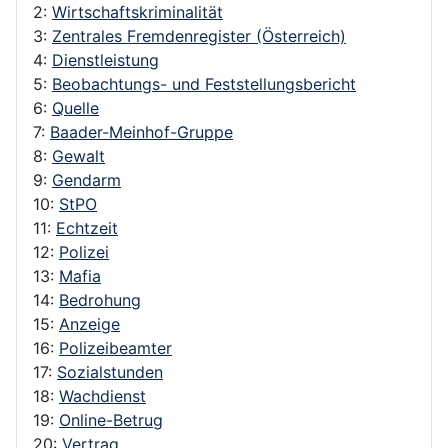
2:
Wirtschaftskriminalität
3:
Zentrales Fremdenregister (Österreich)
4:
Dienstleistung
5:
Beobachtungs- und Feststellungsbericht
6:
Quelle
7:
Baader-Meinhof-Gruppe
8:
Gewalt
9:
Gendarm
10:
StPO
11:
Echtzeit
12:
Polizei
13:
Mafia
14:
Bedrohung
15:
Anzeige
16:
Polizeibeamter
17:
Sozialstunden
18:
Wachdienst
19:
Online-Betrug
20:
Vertrag