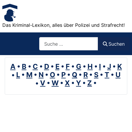
Das Kriminal-Lexikon, alles über Polizei und Strafrecht!
Suchen
Suchen
A
•
B
•
C
•
D
•
E
•
F
•
G
•
H
•
I
•
J
•
K
•
L
•
M
•
N
•
O
•
P
•
Q
•
R
•
S
•
T
•
U
•
V
•
W
•
X
•
Y
•
Z
•