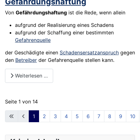
Gefährdungshaftung
Von
Gefährdungshaftung
ist die Rede, wenn allein
aufgrund der Realisierung eines Schadens
aufgrund der Schaffung einer bestimmten
Gefahrenquelle
der Geschädigte einen
Schadensersatz
anspruch
gegen
den
Betreiber
der Gefahrenquelle stellen kann.
Weiterlesen …
Seite 1 von 14
1
2
3
4
5
6
7
8
9
10