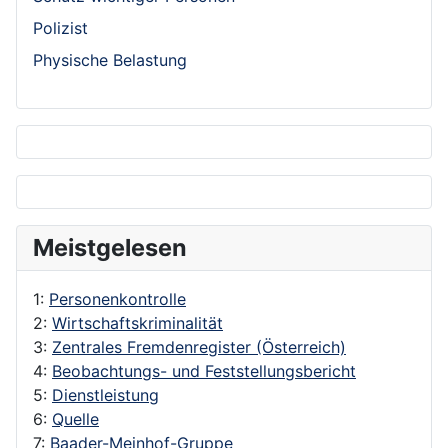
Polizist
Physische Belastung
Meistgelesen
1:
Personenkontrolle
2:
Wirtschaftskriminalität
3:
Zentrales Fremdenregister (Österreich)
4:
Beobachtungs- und Feststellungsbericht
5:
Dienstleistung
6:
Quelle
7:
Baader-Meinhof-Gruppe