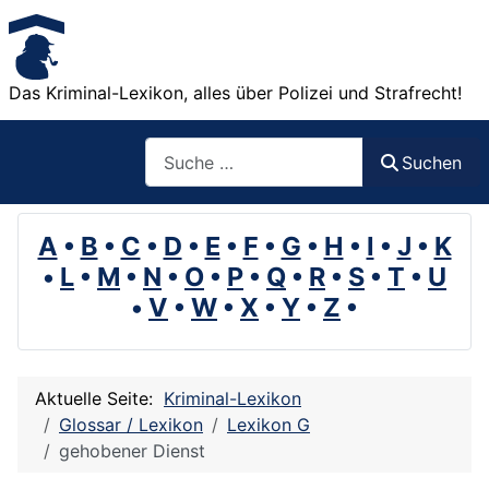
Das Kriminal-Lexikon, alles über Polizei und Strafrecht!
Suchen
Suchen
A
•
B
•
C
•
D
•
E
•
F
•
G
•
H
•
I
•
J
•
K
•
L
•
M
•
N
•
O
•
P
•
Q
•
R
•
S
•
T
•
U
•
V
•
W
•
X
•
Y
•
Z
•
Aktuelle Seite:
Kriminal-Lexikon
Glossar / Lexikon
Lexikon G
gehobener Dienst