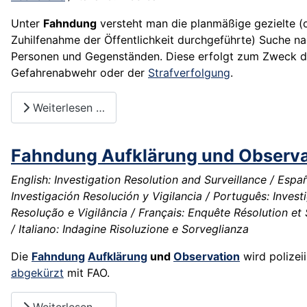
Unter
Fahndung
versteht man die planmäßige gezielte (
Zuhilfenahme der Öffentlichkeit durchgeführte) Suche n
Personen und Gegenständen. Diese erfolgt zum Zweck d
Gefahrenabwehr
oder der
Strafverfolgung
.
Weiterlesen …
Fahndung Aufklärung und Observa
English: Investigation Resolution and Surveillance / Españ
Investigación Resolución y Vigilancia / Português: Inves
Resolução e Vigilância / Français: Enquête Résolution et 
/ Italiano: Indagine Risoluzione e Sorveglianza
Die
Fahndung
Aufklärung
und
Observation
wird polizei
abgekürzt
mit
FAO
.