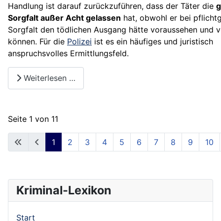
Handlung ist darauf zurückzuführen, dass der Täter die
g
Sorgfalt außer Acht gelassen
hat, obwohl er bei pflich
Sorgfalt den tödlichen Ausgang hätte voraussehen und 
können. Für die
Polizei
ist es ein häufiges und juristisch
anspruchsvolles Ermittlungsfeld.
Weiterlesen …
Seite 1 von 11
1
2
3
4
5
6
7
8
9
10
Kriminal-Lexikon
Start