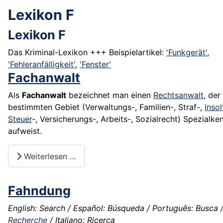
Lexikon F
Lexikon F
Das Kriminal-Lexikon +++ Beispielartikel:
'Funkgerät'
,
'Fehleranfälligkeit'
,
'Fenster'
Fachanwalt
Als
Fachanwalt
bezeichnet man einen
Rechtsanwalt
, der
bestimmten Gebiet (Verwaltungs-, Familien-, Straf-,
Inso
Steuer
-, Versicherungs-, Arbeits-, Sozialrecht) Spezialke
aufweist.
Weiterlesen …
Fahndung
English: Search / Español: Búsqueda / Português: Busca /
Recherche
/ Italiano: Ricerca