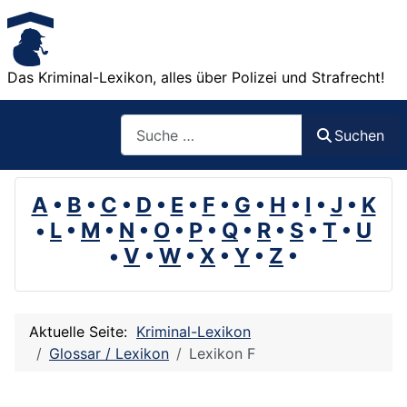
Das Kriminal-Lexikon, alles über Polizei und Strafrecht!
Suchen
Suchen
A
•
B
•
C
•
D
•
E
•
F
•
G
•
H
•
I
•
J
•
K
•
L
•
M
•
N
•
O
•
P
•
Q
•
R
•
S
•
T
•
U
•
V
•
W
•
X
•
Y
•
Z
•
Aktuelle Seite:
Kriminal-Lexikon
Glossar / Lexikon
Lexikon F