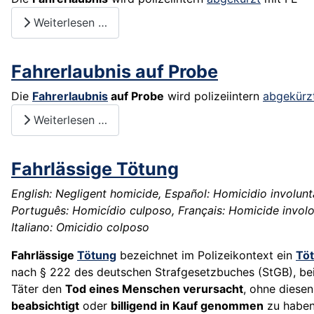
Weiterlesen …
Fahrerlaubnis auf Probe
Die
Fahrerlaubnis
auf Probe
wird polizeiintern
abgekürz
Weiterlesen …
Fahrlässige Tötung
English: Negligent homicide, Español: Homicidio involunt
Português: Homicídio culposo, Français: Homicide involo
Italiano: Omicidio colposo
Fahrlässige
Tötung
bezeichnet im Polizeikontext ein
Töt
nach § 222 des deutschen Strafgesetzbuches (StGB), be
Täter den
Tod eines Menschen verursacht
, ohne diese
beabsichtigt
oder
billigend in Kauf genommen
zu haben