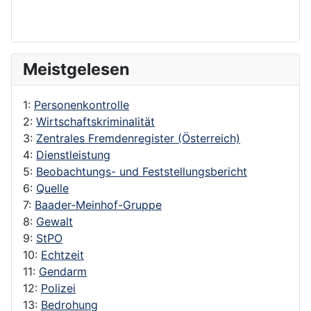
Meistgelesen
1:
Personenkontrolle
2:
Wirtschaftskriminalität
3:
Zentrales Fremdenregister (Österreich)
4:
Dienstleistung
5:
Beobachtungs- und Feststellungsbericht
6:
Quelle
7:
Baader-Meinhof-Gruppe
8:
Gewalt
9:
StPO
10:
Echtzeit
11:
Gendarm
12:
Polizei
13:
Bedrohung