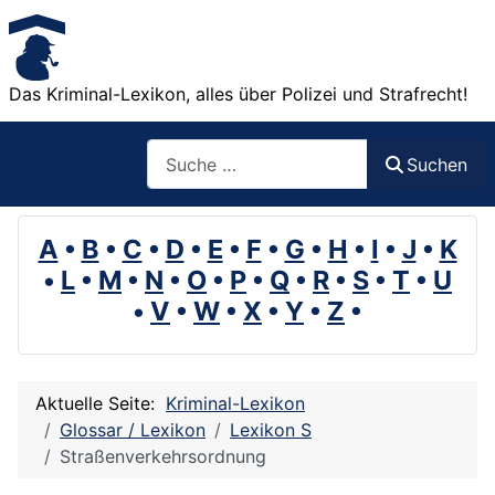
Das Kriminal-Lexikon, alles über Polizei und Strafrecht!
Suchen
Suchen
A
•
B
•
C
•
D
•
E
•
F
•
G
•
H
•
I
•
J
•
K
•
L
•
M
•
N
•
O
•
P
•
Q
•
R
•
S
•
T
•
U
•
V
•
W
•
X
•
Y
•
Z
•
Aktuelle Seite:
Kriminal-Lexikon
Glossar / Lexikon
Lexikon S
Straßenverkehrsordnung