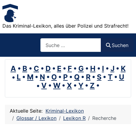
Das Kriminal-Lexikon, alles über Polizei und Strafrecht!
Suchen
Suchen
A
•
B
•
C
•
D
•
E
•
F
•
G
•
H
•
I
•
J
•
K
•
L
•
M
•
N
•
O
•
P
•
Q
•
R
•
S
•
T
•
U
•
V
•
W
•
X
•
Y
•
Z
•
Aktuelle Seite:
Kriminal-Lexikon
Glossar / Lexikon
Lexikon R
Recherche