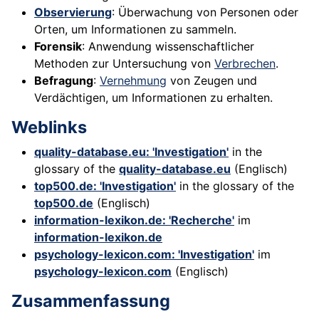
Observierung
: Überwachung von Personen oder
Orten, um Informationen zu sammeln.
Forensik
: Anwendung wissenschaftlicher
Methoden zur Untersuchung von
Verbrechen
.
Befragung
:
Vernehmung
von Zeugen und
Verdächtigen, um Informationen zu erhalten.
Weblinks
quality-database.eu: 'Investigation'
in the
glossary of the
quality-database.eu
(Englisch)
top500.de: 'Investigation'
in the glossary of the
top500.de
(Englisch)
information-lexikon.de: 'Recherche'
im
information-lexikon.de
psychology-lexicon.com: 'Investigation'
im
psychology-lexicon.com
(Englisch)
Zusammenfassung