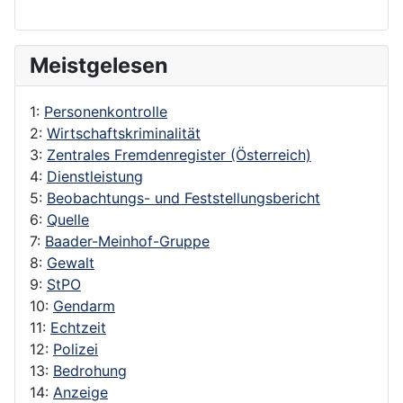
Meistgelesen
1:
Personenkontrolle
2:
Wirtschaftskriminalität
3:
Zentrales Fremdenregister (Österreich)
4:
Dienstleistung
5:
Beobachtungs- und Feststellungsbericht
6:
Quelle
7:
Baader-Meinhof-Gruppe
8:
Gewalt
9:
StPO
10:
Gendarm
11:
Echtzeit
12:
Polizei
13:
Bedrohung
14:
Anzeige