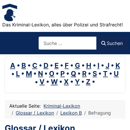
Das Kriminal-Lexikon, alles über Polizei und Strafrecht!
Suchen
Suchen
A
•
B
•
C
•
D
•
E
•
F
•
G
•
H
•
I
•
J
•
K
•
L
•
M
•
N
•
O
•
P
•
Q
•
R
•
S
•
T
•
U
•
V
•
W
•
X
•
Y
•
Z
•
Aktuelle Seite:
Kriminal-Lexikon
Glossar / Lexikon
Lexikon B
Befragung
Glossar / Lexikon