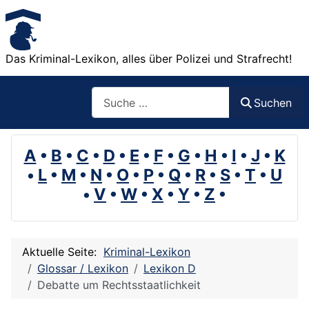
Das Kriminal-Lexikon, alles über Polizei und Strafrecht!
Suchen
Suchen
A
•
B
•
C
•
D
•
E
•
F
•
G
•
H
•
I
•
J
•
K
•
L
•
M
•
N
•
O
•
P
•
Q
•
R
•
S
•
T
•
U
•
V
•
W
•
X
•
Y
•
Z
•
Aktuelle Seite:
Kriminal-Lexikon
Glossar / Lexikon
Lexikon D
Debatte um Rechtsstaatlichkeit