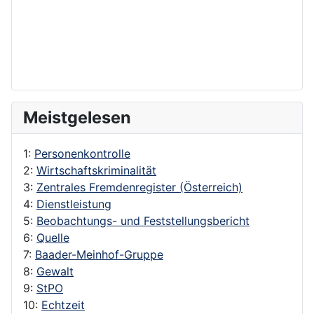
Meistgelesen
1:
Personenkontrolle
2:
Wirtschaftskriminalität
3:
Zentrales Fremdenregister (Österreich)
4:
Dienstleistung
5:
Beobachtungs- und Feststellungsbericht
6:
Quelle
7:
Baader-Meinhof-Gruppe
8:
Gewalt
9:
StPO
10:
Echtzeit