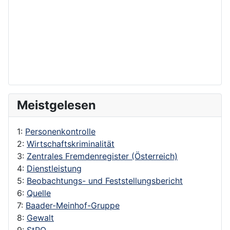
Meistgelesen
1:
Personenkontrolle
2:
Wirtschaftskriminalität
3:
Zentrales Fremdenregister (Österreich)
4:
Dienstleistung
5:
Beobachtungs- und Feststellungsbericht
6:
Quelle
7:
Baader-Meinhof-Gruppe
8:
Gewalt
9:
StPO