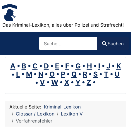
Das Kriminal-Lexikon, alles über Polizei und Strafrecht!
Suchen
Suchen
A
•
B
•
C
•
D
•
E
•
F
•
G
•
H
•
I
•
J
•
K
•
L
•
M
•
N
•
O
•
P
•
Q
•
R
•
S
•
T
•
U
•
V
•
W
•
X
•
Y
•
Z
•
Aktuelle Seite:
Kriminal-Lexikon
Glossar / Lexikon
Lexikon V
Verfahrensfehler