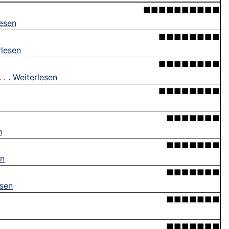
■■■■■■■■■■
lesen
■■■■■■■■
rlesen
■■■■■■■■
 . .
Weiterlesen
■■■■■■■■
■■■■■■■
n
■■■■■■■
en
■■■■■■■
esen
■■■■■■■
■■■■■■■