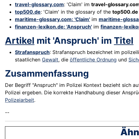
travel-glossary.com
: 'Claim' im
travel-glossary.co
top500.de
: 'Claim' in the glossary of the
top500.de
maritime-glossary.com: 'Claim'
im
maritime-gloss
finanzen-lexikon.de: 'Anspruch'
im
finanzen-lexiko
Artikel
mit 'Anspruch' im
Titel
Strafanspruch
: Strafanspruch bezeichnet im polizei
staatlichen
Gewalt
, die
öffentliche Ordnung
und
Sich
Zusammenfassung
Der Begriff "Anspruch" im Polizei Kontext bezieht sich 
Polizei ergeben. Die korrekte Handhabung dieser Ansprüch
Polizeiarbeit
.
--
Ähnl