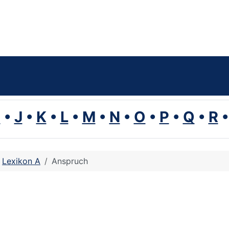
I
•
J
•
K
•
L
•
M
•
N
•
O
•
P
•
Q
•
R
Lexikon A
Anspruch