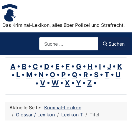
Das Kriminal-Lexikon, alles über Polizei und Strafrecht!
Suchen
Suchen
A
•
B
•
C
•
D
•
E
•
F
•
G
•
H
•
I
•
J
•
K
•
L
•
M
•
N
•
O
•
P
•
Q
•
R
•
S
•
T
•
U
•
V
•
W
•
X
•
Y
•
Z
•
Aktuelle Seite:
Kriminal-Lexikon
Glossar / Lexikon
Lexikon T
Titel