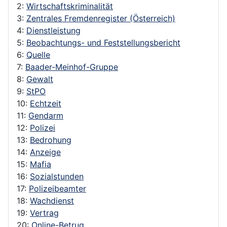
2:
Wirtschaftskriminalität
3:
Zentrales Fremdenregister (Österreich)
4:
Dienstleistung
5:
Beobachtungs- und Feststellungsbericht
6:
Quelle
7:
Baader-Meinhof-Gruppe
8:
Gewalt
9:
StPO
10:
Echtzeit
11:
Gendarm
12:
Polizei
13:
Bedrohung
14:
Anzeige
15:
Mafia
16:
Sozialstunden
17:
Polizeibeamter
18:
Wachdienst
19:
Vertrag
20:
Online-Betrug