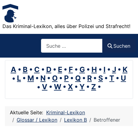
Das Kriminal-Lexikon, alles über Polizei und Strafrecht!
Suchen
Suchen
A
•
B
•
C
•
D
•
E
•
F
•
G
•
H
•
I
•
J
•
K
•
L
•
M
•
N
•
O
•
P
•
Q
•
R
•
S
•
T
•
U
•
V
•
W
•
X
•
Y
•
Z
•
Aktuelle Seite:
Kriminal-Lexikon
Glossar / Lexikon
Lexikon B
Betroffener