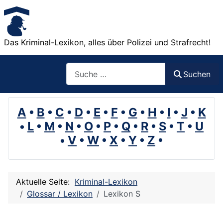
Das Kriminal-Lexikon, alles über Polizei und Strafrecht!
Suchen
Suchen
A
•
B
•
C
•
D
•
E
•
F
•
G
•
H
•
I
•
J
•
K
•
L
•
M
•
N
•
O
•
P
•
Q
•
R
•
S
•
T
•
U
•
V
•
W
•
X
•
Y
•
Z
•
Aktuelle Seite:
Kriminal-Lexikon
Glossar / Lexikon
Lexikon S