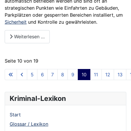
automatisch betrieben werden und sind oft an
strategischen Punkten wie Einfahrten zu Gebäuden,
Parkplätzen oder gesperrten Bereichen installiert, um
Sicherheit
und Kontrolle zu gewährleisten.
Weiterlesen …
Seite 10 von 19
5
6
7
8
9
10
11
12
13
Kriminal-Lexikon
Start
Glossar / Lexikon