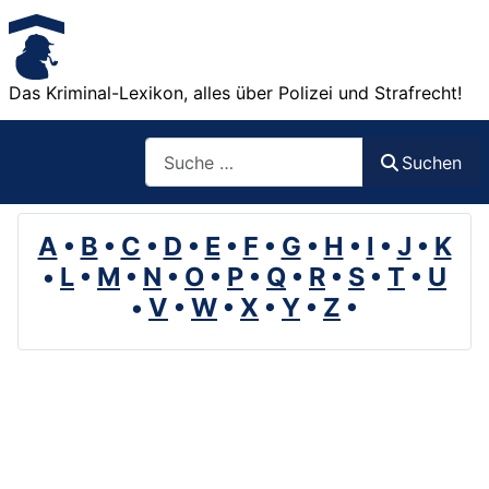
Das Kriminal-Lexikon, alles über Polizei und Strafrecht!
Suchen
Suchen
A
•
B
•
C
•
D
•
E
•
F
•
G
•
H
•
I
•
J
•
K
•
L
•
M
•
N
•
O
•
P
•
Q
•
R
•
S
•
T
•
U
•
V
•
W
•
X
•
Y
•
Z
•