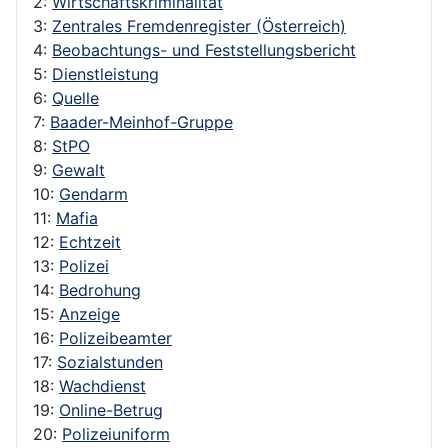
2:
Wirtschaftskriminalität
3:
Zentrales Fremdenregister (Österreich)
4:
Beobachtungs- und Feststellungsbericht
5:
Dienstleistung
6:
Quelle
7:
Baader-Meinhof-Gruppe
8:
StPO
9:
Gewalt
10:
Gendarm
11:
Mafia
12:
Echtzeit
13:
Polizei
14:
Bedrohung
15:
Anzeige
16:
Polizeibeamter
17:
Sozialstunden
18:
Wachdienst
19:
Online-Betrug
20:
Polizeiuniform