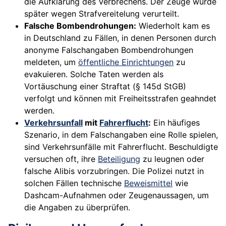
die Aufklärung des Verbrechens. Der Zeuge wurde
später wegen Strafvereitelung verurteilt.
Falsche Bombendrohungen:
Wiederholt kam es
in Deutschland zu Fällen, in denen Personen durch
anonyme Falschangaben Bombendrohungen
meldeten, um
öffentliche Einrichtungen
zu
evakuieren. Solche Taten werden als
Vortäuschung einer Straftat (§ 145d StGB)
verfolgt und können mit Freiheitsstrafen geahndet
werden.
Verkehrsunfall
mit
Fahrerflucht
:
Ein häufiges
Szenario, in dem Falschangaben eine Rolle spielen,
sind Verkehrsunfälle mit Fahrerflucht. Beschuldigte
versuchen oft, ihre
Beteiligung
zu leugnen oder
falsche Alibis vorzubringen. Die Polizei nutzt in
solchen Fällen technische
Beweismittel
wie
Dashcam-Aufnahmen oder Zeugenaussagen, um
die Angaben zu überprüfen.