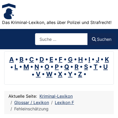
Das Kriminal-Lexikon, alles über Polizei und Strafrecht!
Suchen
Suchen
A
•
B
•
C
•
D
•
E
•
F
•
G
•
H
•
I
•
J
•
K
•
L
•
M
•
N
•
O
•
P
•
Q
•
R
•
S
•
T
•
U
•
V
•
W
•
X
•
Y
•
Z
•
Aktuelle Seite:
Kriminal-Lexikon
Glossar / Lexikon
Lexikon F
Fehleinschätzung