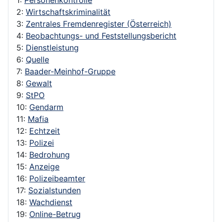
2:
Wirtschaftskriminalität
3:
Zentrales Fremdenregister (Österreich)
4:
Beobachtungs- und Feststellungsbericht
5:
Dienstleistung
6:
Quelle
7:
Baader-Meinhof-Gruppe
8:
Gewalt
9:
StPO
10:
Gendarm
11:
Mafia
12:
Echtzeit
13:
Polizei
14:
Bedrohung
15:
Anzeige
16:
Polizeibeamter
17:
Sozialstunden
18:
Wachdienst
19:
Online-Betrug