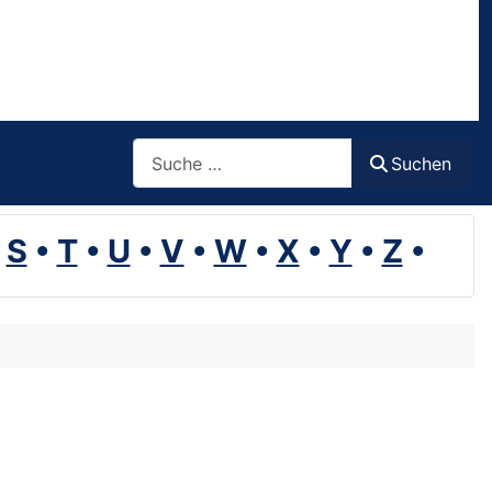
Suchen
Suchen
•
S
•
T
•
U
•
V
•
W
•
X
•
Y
•
Z
•