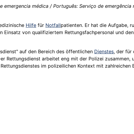
de emergencia médica / Português: Serviço de emergência mé
medizinische
Hilfe
für
Notfall
­patienten. Er hat die Aufgabe, 
n Einsatz von qualifiziertem Rettungsfachpersonal und de
gsdienst" auf den Bereich des öffentlichen
Dienstes
, der fü
Der Rettungsdienst arbeitet eng mit der Polizei zusammen,
Rettungsdienstes im polizeilichen Kontext mit zahlreichen B