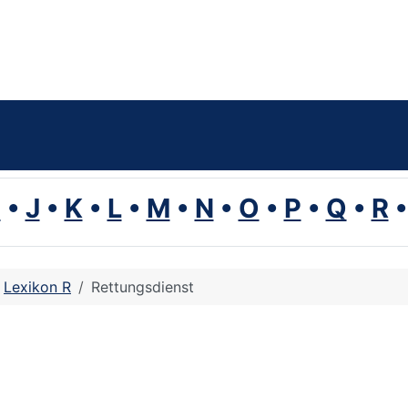
I
•
J
•
K
•
L
•
M
•
N
•
O
•
P
•
Q
•
R
Lexikon R
Rettungsdienst