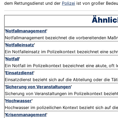
dem Rettungsdienst und der
Polizei
ist von großer Bedeut
Ähnlic
'
Notfallmanagement
'
Notfallmanagement bezeichnet die vorbereitenden Maßna
'
Notfalleinsatz
'
Ein Notfalleinsatz im Polizeikontext bezeichnet eine schn
'
Notfall
'
Ein Notfall im Polizeikontext bezeichnet eine akute, oft l
'
Einsatzdienst
'
Einsatzdienst bezieht sich auf die Abteilung oder die Täti
'
Sicherung von Veranstaltungen
'
Sicherung von Veranstaltungen im Polizeikontext bezieht 
'
Hochwasser
'
Hochwasser im polizeilichen Kontext bezieht sich auf di
'
Krisenmanagement
'