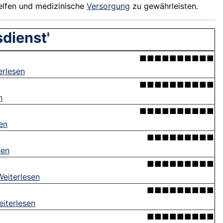
helfen und medizinische
Versorgung
zu gewährleisten.
dienst'
■■■■■■■■■■
erlesen
■■■■■■■■■■
n
■■■■■■■■■■
en
■■■■■■■■■
sen
■■■■■■■■■
Weiterlesen
■■■■■■■■■
iterlesen
■■■■■■■■■