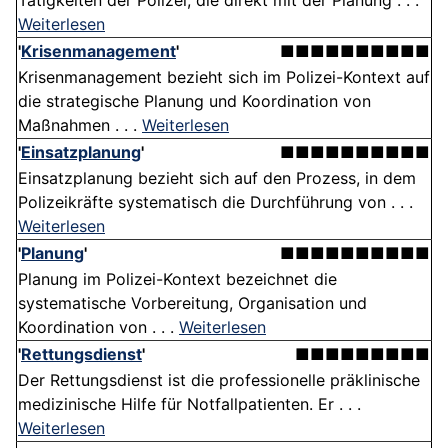
Tätigkeiten der Polizei, die direkt mit der Planung . . .
Weiterlesen
'
Krisenmanagement
'
■■■■■■■■■■
Krisenmanagement bezieht sich im Polizei-Kontext auf
die strategische Planung und Koordination von
Maßnahmen . . .
Weiterlesen
'
Einsatzplanung
'
■■■■■■■■■■
Einsatzplanung bezieht sich auf den Prozess, in dem
Polizeikräfte systematisch die Durchführung von . . .
Weiterlesen
'
Planung
'
■■■■■■■■■■
Planung im Polizei-Kontext bezeichnet die
systematische Vorbereitung, Organisation und
Koordination von . . .
Weiterlesen
'
Rettungsdienst
'
■■■■■■■■■
Der Rettungsdienst ist die professionelle präklinische
medizinische Hilfe für Notfall­patienten. Er . . .
Weiterlesen