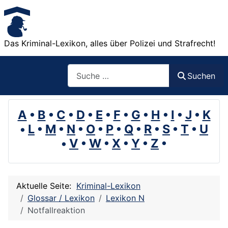
Das Kriminal-Lexikon, alles über Polizei und Strafrecht!
Suchen
Suchen
A
•
B
•
C
•
D
•
E
•
F
•
G
•
H
•
I
•
J
•
K
•
L
•
M
•
N
•
O
•
P
•
Q
•
R
•
S
•
T
•
U
•
V
•
W
•
X
•
Y
•
Z
•
Aktuelle Seite:
Kriminal-Lexikon
Glossar / Lexikon
Lexikon N
Notfallreaktion