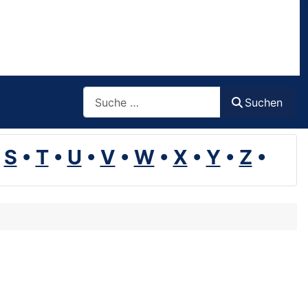
Suchen
Suchen
•
S
•
T
•
U
•
V
•
W
•
X
•
Y
•
Z
•