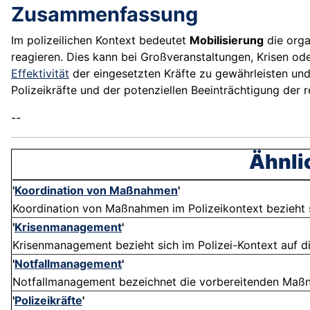
Zusammenfassung
Im polizeilichen Kontext bedeutet
Mobilisierung
die orga
reagieren. Dies kann bei Großveranstaltungen, Krisen od
Effektivität
der eingesetzten Kräfte zu gewährleisten un
Polizeikräfte und der potenziellen Beeinträchtigung der r
--
Ähnli
'
Koordination von Maßnahmen
'
Koordination von Maßnahmen im Polizeikontext bezieht si
'
Krisenmanagement
'
Krisenmanagement bezieht sich im Polizei-Kontext auf d
'
Notfallmanagement
'
Notfallmanagement bezeichnet die vorbereitenden Maßna
'
Polizeikräfte
'