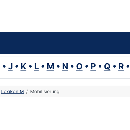
I
•
J
•
K
•
L
•
M
•
N
•
O
•
P
•
Q
•
R
Lexikon M
Mobilisierung