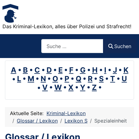
Das Kriminal-Lexikon, alles über Polizei und Strafrecht!
Suchen
Suchen
A
•
B
•
C
•
D
•
E
•
F
•
G
•
H
•
I
•
J
•
K
•
L
•
M
•
N
•
O
•
P
•
Q
•
R
•
S
•
T
•
U
•
V
•
W
•
X
•
Y
•
Z
•
Aktuelle Seite:
Kriminal-Lexikon
Glossar / Lexikon
Lexikon S
Spezialeinheit
Glossar / Lexikon