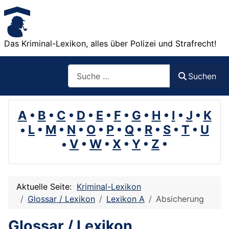
Das Kriminal-Lexikon, alles über Polizei und Strafrecht!
Suchen
Suchen
A
•
B
•
C
•
D
•
E
•
F
•
G
•
H
•
I
•
J
•
K
•
L
•
M
•
N
•
O
•
P
•
Q
•
R
•
S
•
T
•
U
•
V
•
W
•
X
•
Y
•
Z
•
Aktuelle Seite:
Kriminal-Lexikon
Glossar / Lexikon
Lexikon A
Absicherung
Glossar / Lexikon