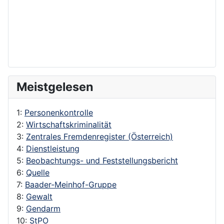
Meistgelesen
1:
Personenkontrolle
2:
Wirtschaftskriminalität
3:
Zentrales Fremdenregister (Österreich)
4:
Dienstleistung
5:
Beobachtungs- und Feststellungsbericht
6:
Quelle
7:
Baader-Meinhof-Gruppe
8:
Gewalt
9:
Gendarm
10:
StPO