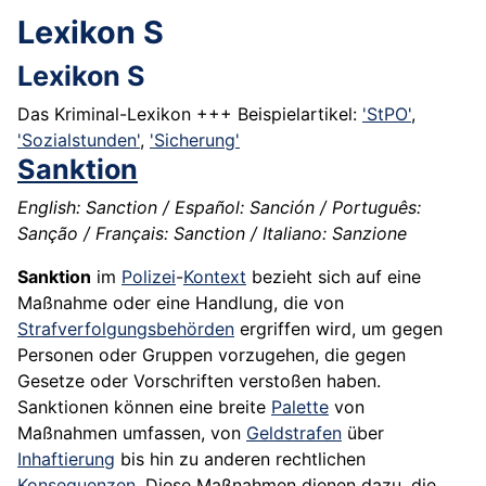
Lexikon S
Lexikon S
Das Kriminal-Lexikon +++ Beispielartikel:
'StPO'
,
'Sozialstunden'
,
'Sicherung'
Sanktion
English: Sanction / Español: Sanción / Português:
Sanção / Français: Sanction / Italiano: Sanzione
Sanktion
im
Polizei
-
Kontext
bezieht sich auf eine
Maßnahme oder eine Handlung, die von
Strafverfolgungsbehörden
ergriffen wird, um gegen
Personen oder Gruppen vorzugehen, die gegen
Gesetze oder Vorschriften verstoßen haben.
Sanktionen können eine breite
Palette
von
Maßnahmen umfassen, von
Geldstrafen
über
Inhaftierung
bis hin zu anderen rechtlichen
Konsequenzen
. Diese Maßnahmen dienen dazu, die