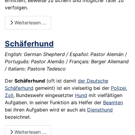
ermitteln, Beweise zu sichern und mögliche Täter zu
verfolgen.
Weiterlesen …
Schäferhund
English: German Shepherd / Español: Pastor Alemán /
Português: Pastor Alemão / Français: Berger Allemand
/ Italiano: Pastore Tedesco
Der
Schäferhund
(oft ist damit
der Deutsche
Schäferhund
gemeint) ist ein vielseitig bei der
Polizei
,
Zoll
, Bundeswehr eingesetzter
Hund
mit vielfältigen
Aufgaben. In seiner Funktion als Helfer der
Beamten
bei ihren Aufgaben wird er auch als
Diensthund
bezeichnet.
Weiterlesen …