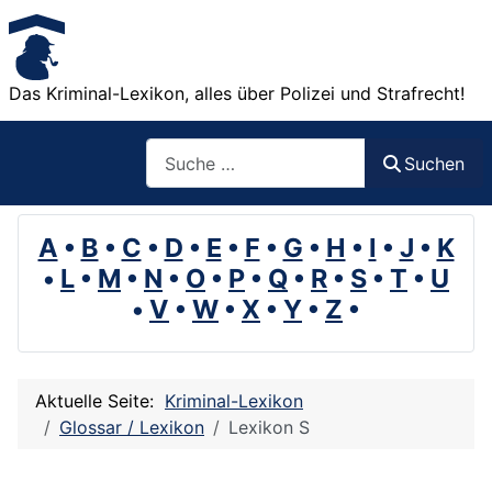
Das Kriminal-Lexikon, alles über Polizei und Strafrecht!
Suchen
Suchen
A
•
B
•
C
•
D
•
E
•
F
•
G
•
H
•
I
•
J
•
K
•
L
•
M
•
N
•
O
•
P
•
Q
•
R
•
S
•
T
•
U
•
V
•
W
•
X
•
Y
•
Z
•
Aktuelle Seite:
Kriminal-Lexikon
Glossar / Lexikon
Lexikon S