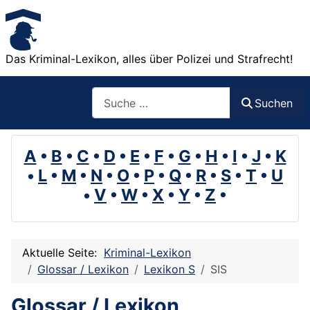
Das Kriminal-Lexikon, alles über Polizei und Strafrecht!
Suchen
Suchen
A
•
B
•
C
•
D
•
E
•
F
•
G
•
H
•
I
•
J
•
K
•
L
•
M
•
N
•
O
•
P
•
Q
•
R
•
S
•
T
•
U
•
V
•
W
•
X
•
Y
•
Z
•
Aktuelle Seite:
Kriminal-Lexikon
Glossar / Lexikon
Lexikon S
SIS
Glossar / Lexikon