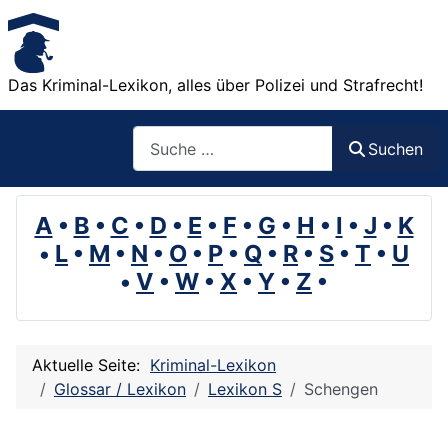
Das Kriminal-Lexikon, alles über Polizei und Strafrecht!
Suchen
Suchen
A
•
B
•
C
•
D
•
E
•
F
•
G
•
H
•
I
•
J
•
K
•
L
•
M
•
N
•
O
•
P
•
Q
•
R
•
S
•
T
•
U
•
V
•
W
•
X
•
Y
•
Z
•
Aktuelle Seite:
Kriminal-Lexikon
Glossar / Lexikon
Lexikon S
Schengen