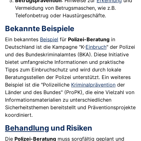
Betrugsprävention
: Hinweise zur
Erkennung
und
Vermeidung von Betrugsmaschen, wie z.B.
Telefonbetrug oder Haustürgeschäfte.
Bekannte Beispiele
Ein bekanntes
Beispiel
für
Polizei-Beratung
in
Deutschland ist die Kampagne "K-
Einbruch
" der Polizei
und des Bundeskriminalamtes (BKA). Diese Initiative
bietet umfangreiche Informationen und praktische
Tipps zum Einbruchschutz und wird durch lokale
Beratungsstellen der Polizei unterstützt. Ein weiteres
Beispiel ist die "Polizeiliche
Kriminalprävention
der
Länder und des Bundes" (ProPK), die eine Vielzahl von
Informationsmaterialien zu unterschiedlichen
Sicherheitsthemen bereitstellt und Präventionsprojekte
koordiniert.
Behandlung
und Risiken
Die
Polizei-Beratung
muss sorgfältig geplant und