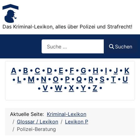
Das Kriminal-Lexikon, alles über Polizei und Strafrecht!
Suchen
Suchen
A
•
B
•
C
•
D
•
E
•
F
•
G
•
H
•
I
•
J
•
K
•
L
•
M
•
N
•
O
•
P
•
Q
•
R
•
S
•
T
•
U
•
V
•
W
•
X
•
Y
•
Z
•
Aktuelle Seite:
Kriminal-Lexikon
Glossar / Lexikon
Lexikon P
Polizei-Beratung