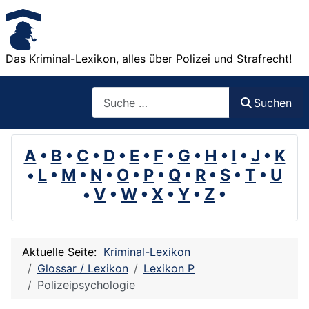
Das Kriminal-Lexikon, alles über Polizei und Strafrecht!
Suchen
Suchen
A
•
B
•
C
•
D
•
E
•
F
•
G
•
H
•
I
•
J
•
K
•
L
•
M
•
N
•
O
•
P
•
Q
•
R
•
S
•
T
•
U
•
V
•
W
•
X
•
Y
•
Z
•
Aktuelle Seite:
Kriminal-Lexikon
Glossar / Lexikon
Lexikon P
Polizeipsychologie