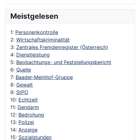
Meistgelesen
1:
Personenkontrolle
2:
Wirtschaftskriminalität
3:
Zentrales Fremdenregister (Österreich)
4:
Dienstleistung
5:
Beobachtungs- und Feststellungsbericht
6:
Quelle
7:
Baader-Meinhof-Gruppe
8:
Gewalt
9:
StPO
10:
Echtzeit
11:
Gendarm
12:
Bedrohung
13:
Polizei
14:
Anzeige
15:
Sozialstunden