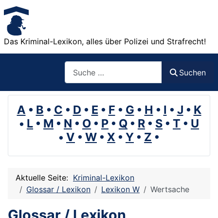
Das Kriminal-Lexikon, alles über Polizei und Strafrecht!
Suchen
Suchen
A
•
B
•
C
•
D
•
E
•
F
•
G
•
H
•
I
•
J
•
K
•
L
•
M
•
N
•
O
•
P
•
Q
•
R
•
S
•
T
•
U
•
V
•
W
•
X
•
Y
•
Z
•
Aktuelle Seite:
Kriminal-Lexikon
Glossar / Lexikon
Lexikon W
Wertsache
Glossar / Lexikon