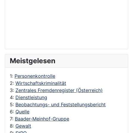
Meistgelesen
1:
Personenkontrolle
2:
Wirtschaftskriminalität
3:
Zentrales Fremdenregister (Österreich)
4:
Dienstleistung
5:
Beobachtungs- und Feststellungsbericht
6:
Quelle
7:
Baader-Meinhof-Gruppe
8:
Gewalt
9:
StPO