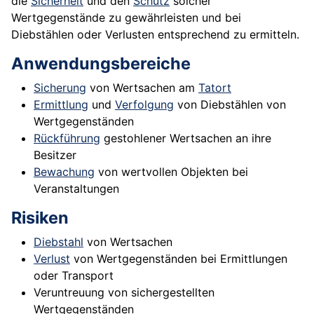
die
Sicherheit
und den
Schutz
solcher
Wertgegenstände zu gewährleisten und bei
Diebstählen oder Verlusten entsprechend zu ermitteln.
Anwendungsbereiche
Sicherung
von Wertsachen am
Tatort
Ermittlung
und
Verfolgung
von Diebstählen von
Wertgegenständen
Rückführung
gestohlener Wertsachen an ihre
Besitzer
Bewachung
von wertvollen Objekten bei
Veranstaltungen
Risiken
Diebstahl
von Wertsachen
Verlust
von Wertgegenständen bei Ermittlungen
oder Transport
Veruntreuung von sichergestellten
Wertgegenständen