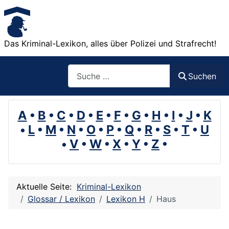
Das Kriminal-Lexikon, alles über Polizei und Strafrecht!
Suchen
Suchen
A
•
B
•
C
•
D
•
E
•
F
•
G
•
H
•
I
•
J
•
K
•
L
•
M
•
N
•
O
•
P
•
Q
•
R
•
S
•
T
•
U
•
V
•
W
•
X
•
Y
•
Z
•
Aktuelle Seite:
Kriminal-Lexikon
Glossar / Lexikon
Lexikon H
Haus