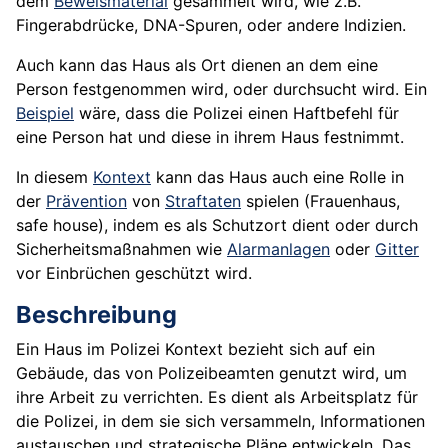
dem
Beweismaterial
gesammelt wird, wie z.B.
Fingerabdrücke, DNA-Spuren, oder andere Indizien.
Auch kann das Haus als Ort dienen an dem eine
Person festgenommen wird, oder durchsucht wird. Ein
Beispiel
wäre, dass die
Polizei
einen
Haftbefehl
für
eine Person hat und diese in ihrem Haus festnimmt.
In diesem
Kontext
kann das Haus auch eine Rolle in
der
Prävention
von
Straftaten
spielen (Frauenhaus,
safe house), indem es als Schutzort dient oder durch
Sicherheitsmaßnahmen wie
Alarmanlagen
oder
Gitter
vor Einbrüchen geschützt wird.
Beschreibung
Ein Haus im Polizei Kontext bezieht sich auf ein
Gebäude, das von Polizeibeamten genutzt wird, um
ihre Arbeit zu verrichten. Es dient als Arbeitsplatz für
die Polizei, in dem sie sich versammeln, Informationen
austauschen und strategische Pläne entwickeln. Das