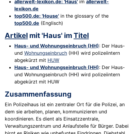
allerwelt-lexikon.de: 'Haus'
im
allerwelt-
lexikon.de
top500.de: 'House'
in the glossary of the
top500.de
(Englisch)
Artikel
mit 'Haus' im
Titel
Haus- und Wohnungseinbruch (HH)
: Der Haus-
und
Wohnungseinbruch
(HH) wird polizeiintern
abgekürzt mit
HUW
Haus- und Wohnungseinbruch (HH)
: Der Haus-
und Wohnungseinbruch (HH) wird polizeiintern
abgekürzt mit HUW
Zusammenfassung
Ein Polizeihaus ist ein zentraler Ort für die Polizei, an
dem sie arbeiten, planen, kommunizieren und
koordinieren. Es dient als Einsatzzentrale,
Verwaltungszentrum und Anlaufstelle für Bürger. Dabei
birgt es Risiken wie unbefugtes Eindringen, Diebstahl