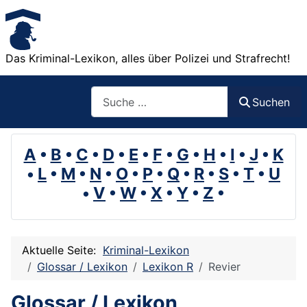
Das Kriminal-Lexikon, alles über Polizei und Strafrecht!
Suchen
Suchen
A
•
B
•
C
•
D
•
E
•
F
•
G
•
H
•
I
•
J
•
K
•
L
•
M
•
N
•
O
•
P
•
Q
•
R
•
S
•
T
•
U
•
V
•
W
•
X
•
Y
•
Z
•
Aktuelle Seite:
Kriminal-Lexikon
Glossar / Lexikon
Lexikon R
Revier
Glossar / Lexikon