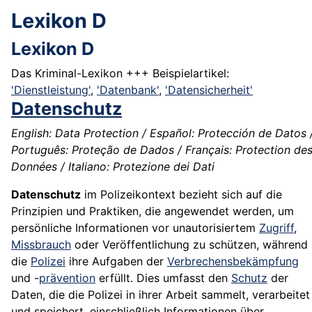
Lexikon D
Lexikon D
Das Kriminal-Lexikon +++ Beispielartikel:
'Dienstleistung'
,
'Datenbank'
,
'Datensicherheit'
Datenschutz
English: Data Protection / Español: Protección de Datos 
Português: Proteção de Dados / Français: Protection de
Données / Italiano: Protezione dei Dati
Datenschutz
im Polizeikontext bezieht sich auf die
Prinzipien und Praktiken, die angewendet werden, um
persönliche Informationen vor unautorisiertem
Zugriff
,
Missbrauch
oder Veröffentlichung zu schützen, während
die
Polizei
ihre Aufgaben der
Verbrechensbekämpfung
und -
prävention
erfüllt. Dies umfasst den
Schutz
der
Daten, die die Polizei in ihrer Arbeit sammelt, verarbeitet
und speichert, einschließlich Informationen über