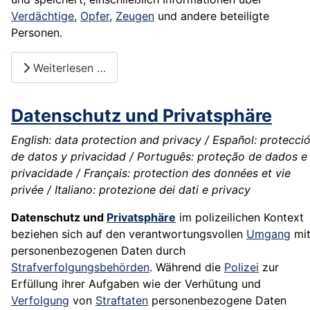
Verdächtige
,
Opfer
,
Zeugen
und andere beteiligte
Personen.
Weiterlesen …
Datenschutz und Privatsphäre
English: data protection and privacy / Español: protecci
de datos y privacidad / Português: proteção de dados e
privacidade / Français: protection des données et vie
privée / Italiano: protezione dei dati e privacy
Datenschutz und
Privatsphäre
im polizeilichen Kontext
beziehen sich auf den verantwortungsvollen
Umgang
mi
personenbezogenen Daten durch
Strafverfolgungsbehörden
. Während die
Polizei
zur
Erfüllung ihrer Aufgaben wie der Verhütung und
Verfolgung
von
Straftaten
personenbezogene Daten