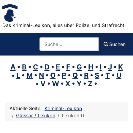
Das Kriminal-Lexikon, alles über Polizei und Strafrecht!
Suchen
Suchen
A
•
B
•
C
•
D
•
E
•
F
•
G
•
H
•
I
•
J
•
K
•
L
•
M
•
N
•
O
•
P
•
Q
•
R
•
S
•
T
•
U
•
V
•
W
•
X
•
Y
•
Z
•
Aktuelle Seite:
Kriminal-Lexikon
Glossar / Lexikon
Lexikon D