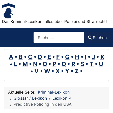
Das Kriminal-Lexikon, alles über Polizei und Strafrecht!
Suchen
Suchen
A
•
B
•
C
•
D
•
E
•
F
•
G
•
H
•
I
•
J
•
K
•
L
•
M
•
N
•
O
•
P
•
Q
•
R
•
S
•
T
•
U
•
V
•
W
•
X
•
Y
•
Z
•
Aktuelle Seite:
Kriminal-Lexikon
Glossar / Lexikon
Lexikon P
Predictive Policing in den USA