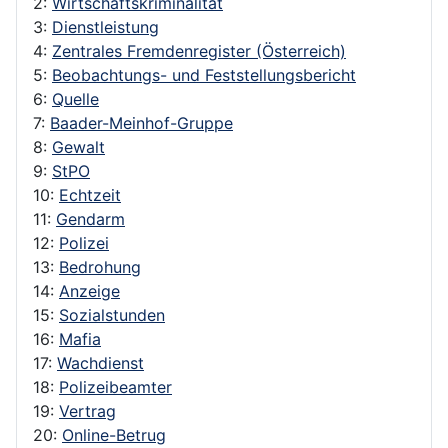
2:
Wirtschaftskriminalität
3:
Dienstleistung
4:
Zentrales Fremdenregister (Österreich)
5:
Beobachtungs- und Feststellungsbericht
6:
Quelle
7:
Baader-Meinhof-Gruppe
8:
Gewalt
9:
StPO
10:
Echtzeit
11:
Gendarm
12:
Polizei
13:
Bedrohung
14:
Anzeige
15:
Sozialstunden
16:
Mafia
17:
Wachdienst
18:
Polizeibeamter
19:
Vertrag
20:
Online-Betrug