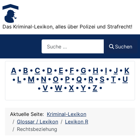
Das Kriminal-Lexikon, alles über Polizei und Strafrecht!
Suchen
Suchen
A
•
B
•
C
•
D
•
E
•
F
•
G
•
H
•
I
•
J
•
K
•
L
•
M
•
N
•
O
•
P
•
Q
•
R
•
S
•
T
•
U
•
V
•
W
•
X
•
Y
•
Z
•
Aktuelle Seite:
Kriminal-Lexikon
Glossar / Lexikon
Lexikon R
Rechtsbeziehung