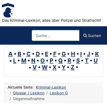
Das Kriminal-Lexikon, alles über Polizei und Strafrecht!
Suchen
Suchen
A
•
B
•
C
•
D
•
E
•
F
•
G
•
H
•
I
•
J
•
K
•
L
•
M
•
N
•
O
•
P
•
Q
•
R
•
S
•
T
•
U
•
V
•
W
•
X
•
Y
•
Z
•
Aktuelle Seite:
Kriminal-Lexikon
Glossar / Lexikon
Lexikon G
Gegenmaßnahme