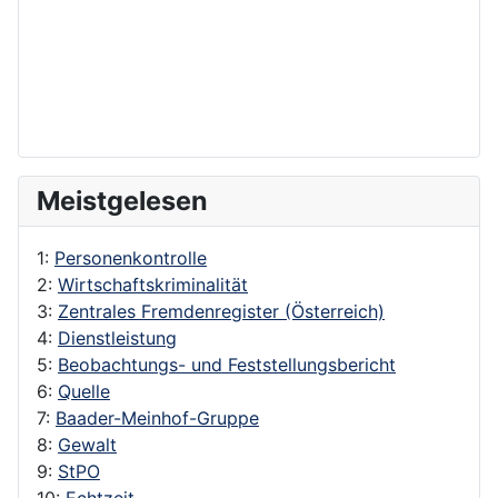
Meistgelesen
1:
Personenkontrolle
2:
Wirtschaftskriminalität
3:
Zentrales Fremdenregister (Österreich)
4:
Dienstleistung
5:
Beobachtungs- und Feststellungsbericht
6:
Quelle
7:
Baader-Meinhof-Gruppe
8:
Gewalt
9:
StPO
10:
Echtzeit