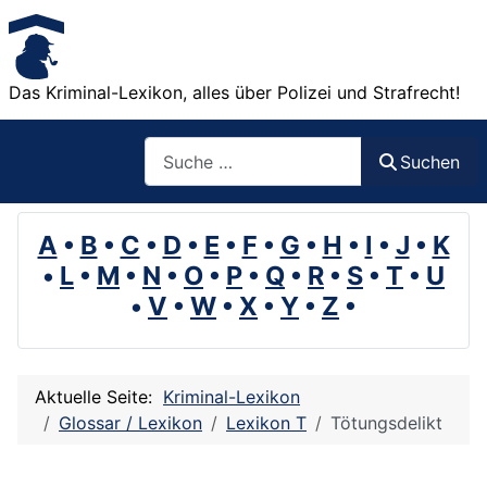
Das Kriminal-Lexikon, alles über Polizei und Strafrecht!
Suchen
Suchen
A
•
B
•
C
•
D
•
E
•
F
•
G
•
H
•
I
•
J
•
K
•
L
•
M
•
N
•
O
•
P
•
Q
•
R
•
S
•
T
•
U
•
V
•
W
•
X
•
Y
•
Z
•
Aktuelle Seite:
Kriminal-Lexikon
Glossar / Lexikon
Lexikon T
Tötungsdelikt