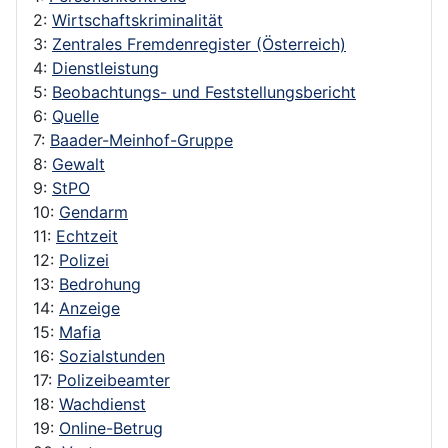
2:
Wirtschaftskriminalität
3:
Zentrales Fremdenregister (Österreich)
4:
Dienstleistung
5:
Beobachtungs- und Feststellungsbericht
6:
Quelle
7:
Baader-Meinhof-Gruppe
8:
Gewalt
9:
StPO
10:
Gendarm
11:
Echtzeit
12:
Polizei
13:
Bedrohung
14:
Anzeige
15:
Mafia
16:
Sozialstunden
17:
Polizeibeamter
18:
Wachdienst
19:
Online-Betrug