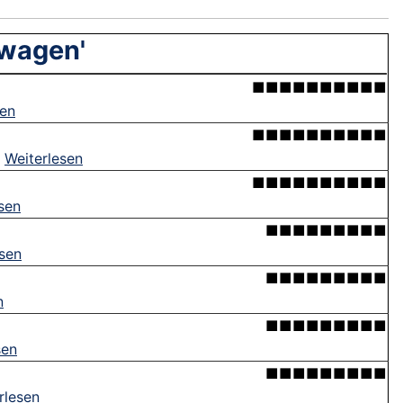
nwagen'
■■■■■■■■■■
sen
■■■■■■■■■■
.
Weiterlesen
■■■■■■■■■■
sen
■■■■■■■■■
esen
■■■■■■■■■
n
■■■■■■■■■
sen
■■■■■■■■■
rlesen