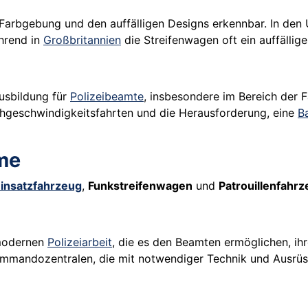
n Farbgebung und den auffälligen Designs erkennbar. In de
hrend in
Großbritannien
die Streifenwagen oft ein auffällig
Ausbildung für
Polizeibeamte
, insbesondere im Bereich der 
geschwindigkeitsfahrten und die Herausforderung, eine
B
me
insatzfahrzeug
,
Funkstreifenwagen
und
Patrouillenfahr
modernen
Polizeiarbeit
, die es den Beamten ermöglichen, ihre
 Kommandozentralen, die mit notwendiger Technik und Ausrü