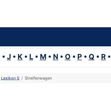
I
•
J
•
K
•
L
•
M
•
N
•
O
•
P
•
Q
•
R
Lexikon S
Streifenwagen