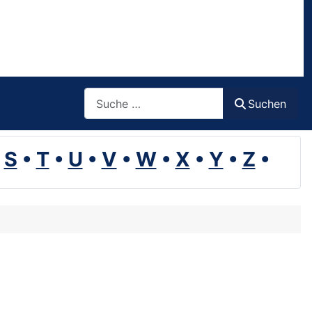
Suchen
Suchen
•
S
•
T
•
U
•
V
•
W
•
X
•
Y
•
Z
•