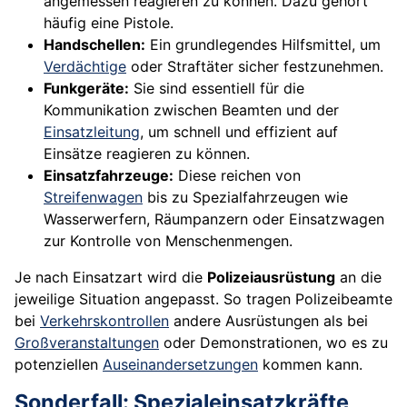
angemessen reagieren zu können. Dazu gehört
häufig eine Pistole.
Handschellen:
Ein grundlegendes Hilfsmittel, um
Verdächtige
oder Straftäter sicher festzunehmen.
Funkgeräte:
Sie sind essentiell für die
Kommunikation zwischen Beamten und der
Einsatzleitung
, um schnell und effizient auf
Einsätze reagieren zu können.
Einsatzfahrzeuge:
Diese reichen von
Streifenwagen
bis zu Spezialfahrzeugen wie
Wasserwerfern, Räumpanzern oder Einsatzwagen
zur Kontrolle von Menschenmengen.
Je nach Einsatzart wird die
Polizeiausrüstung
an die
jeweilige Situation angepasst. So tragen Polizeibeamte
bei
Verkehrskontrollen
andere Ausrüstungen als bei
Großveranstaltungen
oder Demonstrationen, wo es zu
potenziellen
Auseinandersetzungen
kommen kann.
Sonderfall: Spezialeinsatzkräfte