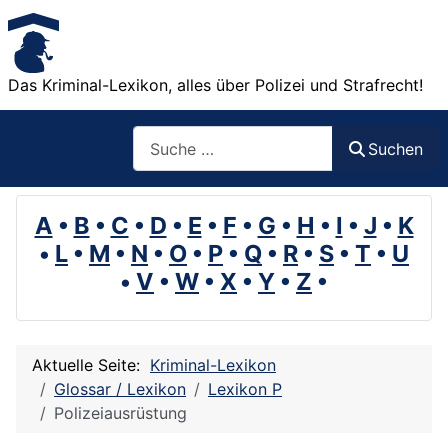
Das Kriminal-Lexikon, alles über Polizei und Strafrecht!
Suchen
Suchen
A
•
B
•
C
•
D
•
E
•
F
•
G
•
H
•
I
•
J
•
K
•
L
•
M
•
N
•
O
•
P
•
Q
•
R
•
S
•
T
•
U
•
V
•
W
•
X
•
Y
•
Z
•
Aktuelle Seite:
Kriminal-Lexikon
Glossar / Lexikon
Lexikon P
Polizeiausrüstung