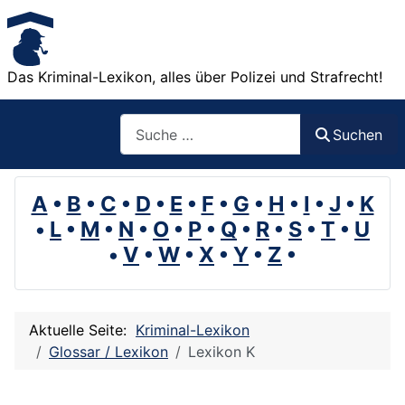
Das Kriminal-Lexikon, alles über Polizei und Strafrecht!
Suchen
Suchen
A
•
B
•
C
•
D
•
E
•
F
•
G
•
H
•
I
•
J
•
K
•
L
•
M
•
N
•
O
•
P
•
Q
•
R
•
S
•
T
•
U
•
V
•
W
•
X
•
Y
•
Z
•
Aktuelle Seite:
Kriminal-Lexikon
Glossar / Lexikon
Lexikon K