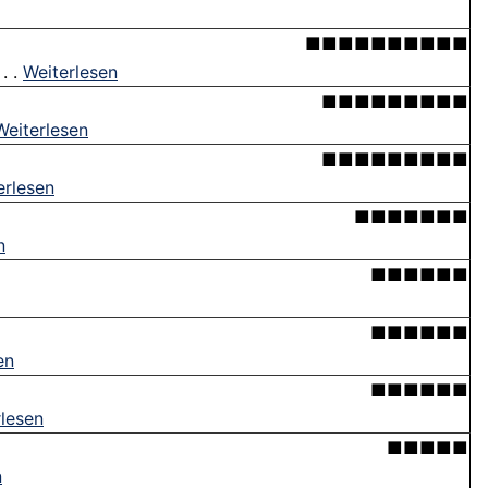
■■■■■■■■■■
. .
Weiterlesen
■■■■■■■■■
Weiterlesen
■■■■■■■■■
erlesen
■■■■■■■
n
■■■■■■
■■■■■■
en
■■■■■■
rlesen
■■■■■
n