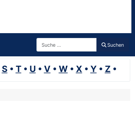
Suchen
Suchen
•
S
•
T
•
U
•
V
•
W
•
X
•
Y
•
Z
•