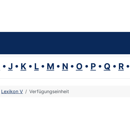
I
•
J
•
K
•
L
•
M
•
N
•
O
•
P
•
Q
•
R
Lexikon V
Verfügungseinheit