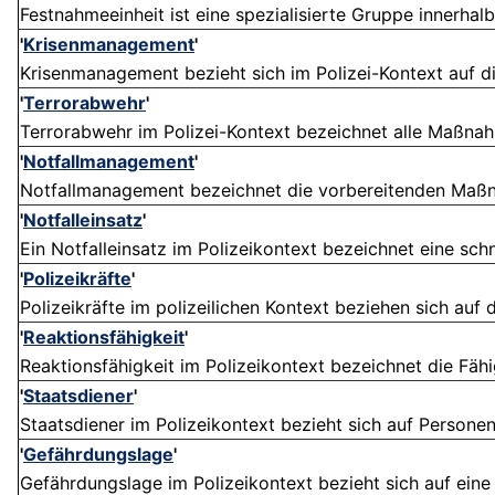
Festnahmeeinheit ist eine spezialisierte Gruppe innerhalb 
'
Krisenmanagement
'
Krisenmanagement bezieht sich im Polizei-Kontext auf d
'
Terrorabwehr
'
Terrorabwehr im Polizei-Kontext bezeichnet alle Maßnahme
'
Notfallmanagement
'
Notfallmanagement bezeichnet die vorbereitenden Maßna
'
Notfalleinsatz
'
Ein Notfalleinsatz im Polizeikontext bezeichnet eine schn
'
Polizeikräfte
'
Polizeikräfte im polizeilichen Kontext beziehen sich auf d
'
Reaktionsfähigkeit
'
Reaktionsfähigkeit im Polizeikontext bezeichnet die Fähig
'
Staatsdiener
'
Staatsdiener im Polizeikontext bezieht sich auf Personen,
'
Gefährdungslage
'
Gefährdungslage im Polizeikontext bezieht sich auf eine S