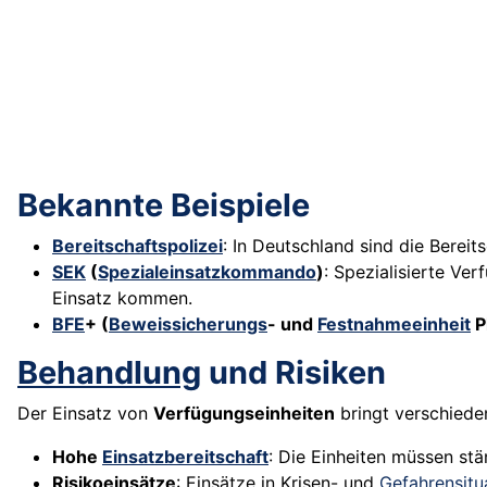
Bekannte Beispiele
Bereitschaftspolizei
: In Deutschland sind die Bereit
SEK
(
Spezialeinsatzkommando
)
: Spezialisierte Ve
Einsatz kommen.
BFE
+ (
Beweissicherungs
- und
Festnahmeeinheit
P
Behandlung
und Risiken
Der Einsatz von
Verfügungseinheiten
bringt verschiede
Hohe
Einsatzbereitschaft
: Die Einheiten müssen stä
Risikoeinsätze
: Einsätze in Krisen- und
Gefahrensitu