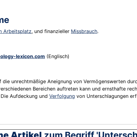
me
m Arbeitsplatz
, und finanzieller
Missbrauch
.
ology-lexicon.com
(Englisch)
 auf die unrechtmäßige Aneignung von Vermögenswerten dur
 verschiedenen Bereichen auftreten kann und ernsthafte recht
t. Die Aufdeckung und
Verfolgung
von Unterschlagungen erf
he Artikel
zum Begriff 'Untersc