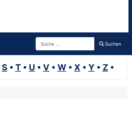
Suchen
Suchen
•
S
•
T
•
U
•
V
•
W
•
X
•
Y
•
Z
•