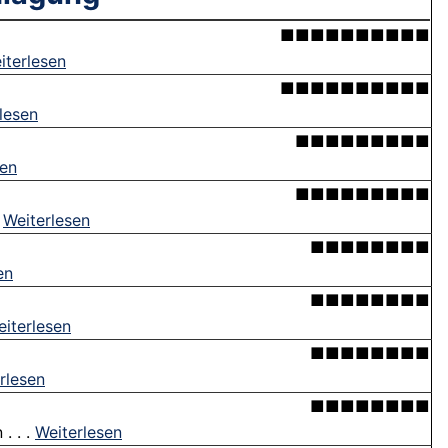
■■■■■■■■■■
iterlesen
■■■■■■■■■■
lesen
■■■■■■■■■
sen
■■■■■■■■■
.
Weiterlesen
■■■■■■■■
en
■■■■■■■■
iterlesen
■■■■■■■■
rlesen
■■■■■■■■
. . .
Weiterlesen