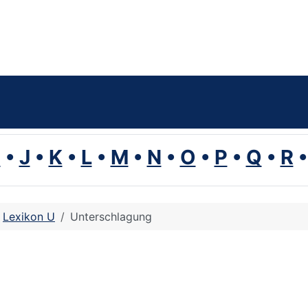
I
•
J
•
K
•
L
•
M
•
N
•
O
•
P
•
Q
•
R
Lexikon U
Unterschlagung