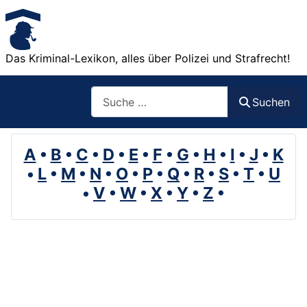
Das Kriminal-Lexikon, alles über Polizei und Strafrecht!
Suchen
Suchen
A
•
B
•
C
•
D
•
E
•
F
•
G
•
H
•
I
•
J
•
K
•
L
•
M
•
N
•
O
•
P
•
Q
•
R
•
S
•
T
•
U
•
V
•
W
•
X
•
Y
•
Z
•