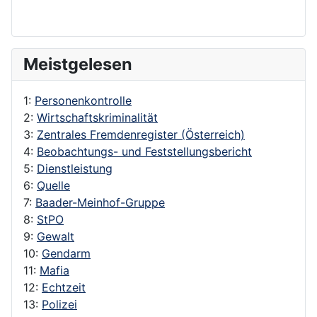
Meistgelesen
1:
Personenkontrolle
2:
Wirtschaftskriminalität
3:
Zentrales Fremdenregister (Österreich)
4:
Beobachtungs- und Feststellungsbericht
5:
Dienstleistung
6:
Quelle
7:
Baader-Meinhof-Gruppe
8:
StPO
9:
Gewalt
10:
Gendarm
11:
Mafia
12:
Echtzeit
13:
Polizei