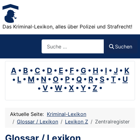
Das Kriminal-Lexikon, alles über Polizei und Strafrecht!
Suchen
Suchen
A
•
B
•
C
•
D
•
E
•
F
•
G
•
H
•
I
•
J
•
K
•
L
•
M
•
N
•
O
•
P
•
Q
•
R
•
S
•
T
•
U
•
V
•
W
•
X
•
Y
•
Z
•
Aktuelle Seite:
Kriminal-Lexikon
Glossar / Lexikon
Lexikon Z
Zentralregister
Glossar / Lexikon