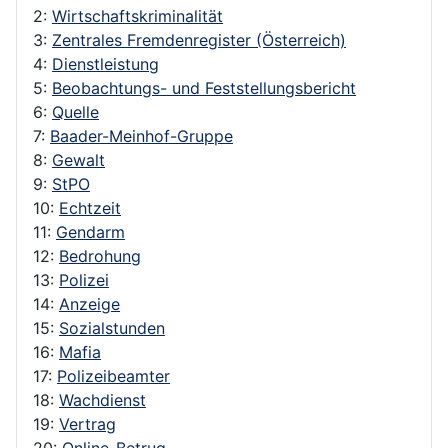
2:
Wirtschaftskriminalität
3:
Zentrales Fremdenregister (Österreich)
4:
Dienstleistung
5:
Beobachtungs- und Feststellungsbericht
6:
Quelle
7:
Baader-Meinhof-Gruppe
8:
Gewalt
9:
StPO
10:
Echtzeit
11:
Gendarm
12:
Bedrohung
13:
Polizei
14:
Anzeige
15:
Sozialstunden
16:
Mafia
17:
Polizeibeamter
18:
Wachdienst
19:
Vertrag
20:
Online-Betrug