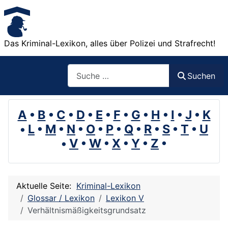
Das Kriminal-Lexikon, alles über Polizei und Strafrecht!
Suchen
Suchen
A
•
B
•
C
•
D
•
E
•
F
•
G
•
H
•
I
•
J
•
K
•
L
•
M
•
N
•
O
•
P
•
Q
•
R
•
S
•
T
•
U
•
V
•
W
•
X
•
Y
•
Z
•
Aktuelle Seite:
Kriminal-Lexikon
Glossar / Lexikon
Lexikon V
Verhältnismäßigkeitsgrundsatz