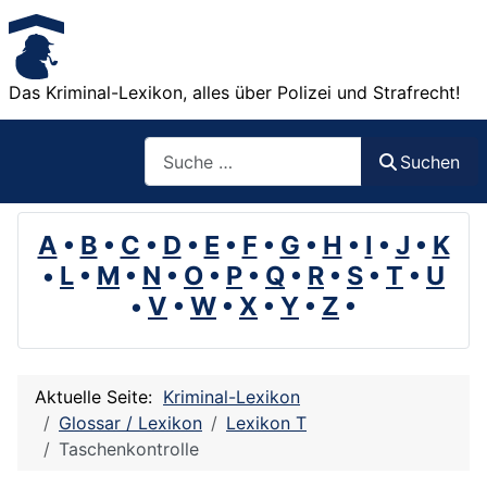
Das Kriminal-Lexikon, alles über Polizei und Strafrecht!
Suchen
Suchen
A
•
B
•
C
•
D
•
E
•
F
•
G
•
H
•
I
•
J
•
K
•
L
•
M
•
N
•
O
•
P
•
Q
•
R
•
S
•
T
•
U
•
V
•
W
•
X
•
Y
•
Z
•
Aktuelle Seite:
Kriminal-Lexikon
Glossar / Lexikon
Lexikon T
Taschenkontrolle