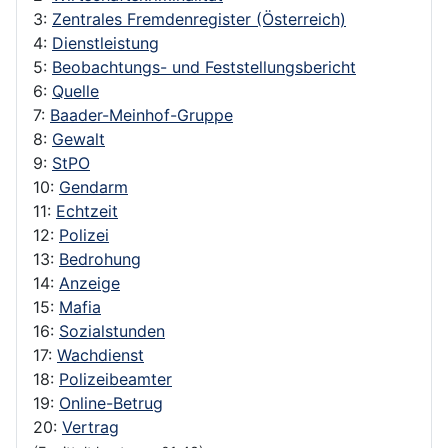
3:
Zentrales Fremdenregister (Österreich)
4:
Dienstleistung
5:
Beobachtungs- und Feststellungsbericht
6:
Quelle
7:
Baader-Meinhof-Gruppe
8:
Gewalt
9:
StPO
10:
Gendarm
11:
Echtzeit
12:
Polizei
13:
Bedrohung
14:
Anzeige
15:
Mafia
16:
Sozialstunden
17:
Wachdienst
18:
Polizeibeamter
19:
Online-Betrug
20:
Vertrag