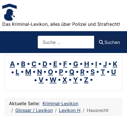
Das Kriminal-Lexikon, alles über Polizei und Strafrecht!
Suchen
Suchen
A
•
B
•
C
•
D
•
E
•
F
•
G
•
H
•
I
•
J
•
K
•
L
•
M
•
N
•
O
•
P
•
Q
•
R
•
S
•
T
•
U
•
V
•
W
•
X
•
Y
•
Z
•
Aktuelle Seite:
Kriminal-Lexikon
Glossar / Lexikon
Lexikon H
Hausrecht