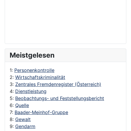
Meistgelesen
1:
Personenkontrolle
2:
Wirtschaftskriminalität
3:
Zentrales Fremdenregister (Österreich)
4:
Dienstleistung
5:
Beobachtungs- und Feststellungsbericht
6:
Quelle
7:
Baader-Meinhof-Gruppe
8:
Gewalt
9:
Gendarm