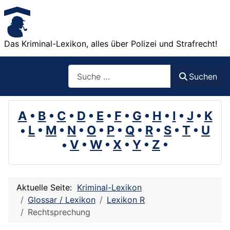
Das Kriminal-Lexikon, alles über Polizei und Strafrecht!
Suchen
Suchen
A
•
B
•
C
•
D
•
E
•
F
•
G
•
H
•
I
•
J
•
K
•
L
•
M
•
N
•
O
•
P
•
Q
•
R
•
S
•
T
•
U
•
V
•
W
•
X
•
Y
•
Z
•
Aktuelle Seite:
Kriminal-Lexikon
Glossar / Lexikon
Lexikon R
Rechtsprechung