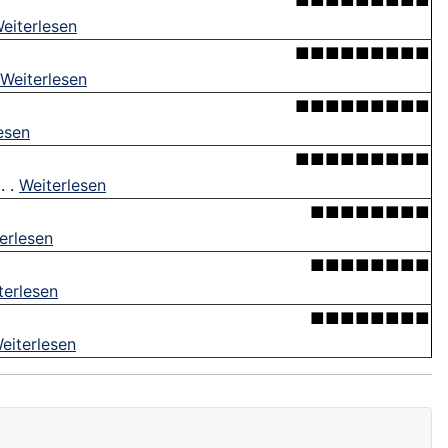
■■■■■■■■■
eiterlesen
■■■■■■■■■
Weiterlesen
■■■■■■■■■
esen
■■■■■■■■■
. .
Weiterlesen
■■■■■■■■
erlesen
■■■■■■■■
terlesen
■■■■■■■■
eiterlesen