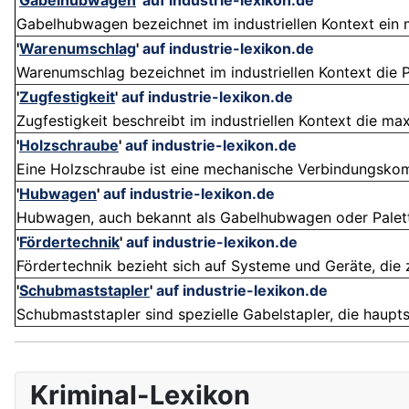
'
Gabelhubwagen
'
auf industrie-lexikon.de
Gabelhubwagen bezeichnet im industriellen Kontext ein ma
'
Warenumschlag
'
auf industrie-lexikon.de
Warenumschlag bezeichnet im industriellen Kontext die Pr
'
Zugfestigkeit
'
auf industrie-lexikon.de
Zugfestigkeit beschreibt im industriellen Kontext die max
'
Holzschraube
'
auf industrie-lexikon.de
Eine Holzschraube ist eine mechanische Verbindungskompo
'
Hubwagen
'
auf industrie-lexikon.de
Hubwagen, auch bekannt als Gabelhubwagen oder Paletten
'
Fördertechnik
'
auf industrie-lexikon.de
Fördertechnik bezieht sich auf Systeme und Geräte, die
'
Schubmaststapler
'
auf industrie-lexikon.de
Schubmaststapler sind spezielle Gabelstapler, die haupts
Kriminal-Lexikon