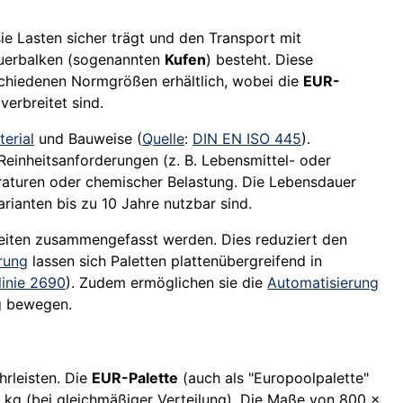
ie Lasten sicher trägt und den Transport mit
 Querbalken (sogenannten
Kufen
) besteht. Diese
rschiedenen Normgrößen erhältlich, wobei die
EUR-
erbreitet sind.
erial
und Bauweise (
Quelle
:
DIN EN ISO 445
).
 Reinheitsanforderungen (z. B. Lebensmittel- oder
aturen oder chemischer Belastung. Die Lebensdauer
rianten bis zu 10 Jahre nutzbar sind.
heiten zusammengefasst werden. Dies reduziert den
rung
lassen sich Paletten plattenübergreifend in
linie 2690
). Zudem ermöglichen sie die
Automatisierung
g bewegen.
hrleisten. Die
EUR-Palette
(auch als "Europoolpalette"
0 kg (bei gleichmäßiger Verteilung). Die Maße von 800 ×