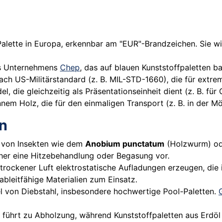
Palette in Europa, erkennbar am "EUR"-Brandzeichen. Sie w
es Unternehmens
Chep
, das auf blauen Kunststoffpaletten b
ach US-Militärstandard (z. B. MIL-STD-1660), die für extr
, die gleichzeitig als Präsentationseinheit dient (z. B. für
em Holz, die für den einmaligen Transport (z. B. in der Mö
n
 von Insekten wie dem
Anobium punctatum
(Holzwurm) ode
her eine Hitzebehandlung oder Begasung vor.
trockener Luft elektrostatische Aufladungen erzeugen, die 
ableitfähige Materialien zum Einsatz.
el von Diebstahl, insbesondere hochwertige Pool-Paletten.
 führt zu Abholzung, während Kunststoffpaletten aus Erdö