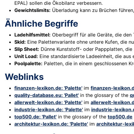
EPAL) sollen die Ökobilanz verbessern.
Gewichtslimits:
Überladung kann zu Brüchen führen, 
Ähnliche Begriffe
Ladehilfsmittel:
Oberbegriff für alle Geräte, die den 
Skid:
Eine Palettenvariante ohne untere Kufen, die n
Slip Sheet:
Dünne Kunststoff- oder Pappplatten, die a
Unit Load:
Eine standardisierte Ladeeinheit, die aus 
Poolpalette:
Paletten, die in einem geschlossenen K
Weblinks
finanzen-lexikon.de: 'Palette'
im
finanzen-lexikon.
quality-database.eu: 'Pallet'
in the glossary of the
q
allerwelt-lexikon.de: 'Palette'
im
allerwelt-lexikon.
industrie-lexikon.de: 'Palette'
im
industrie-lexikon
top500.de: 'Pallet'
in the glossary of the
top500.de
architektur-lexikon.de: 'Palette'
im
architektur-lex