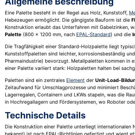
Allgemeine Beschreibung
Eine Palette besteht in der Regel aus Holz, Kunststoff,
Me
Hebezeugen ermöglicht. Die gängigste Bauform ist die
F
Konstruktion erlaubt das Unterfahren mit Gabelzinken, w
Palette
(800 × 1200 mm, nach
EPAL-Standard
) und die
I
Die Tragfähigkeit einer Standard-Holzpalette liegt typ
Kunststoffpaletten sind leichter, korrosionsbeständig un
Pharmaindustrie) bevorzugt. Metallpaletten kommen in
einer Palette variiert stark: Holzpaletten halten bei s
Paletten sind ein zentrales
Element
der
Unit-Load-Bildu
Zeitaufwand für Umschlagprozesse und minimiert Besch
Lagerregalen, Containern und LKWs stapeln, was die Ra
in Hochregallagern und Fördersystemen, wo Roboter oder
Technische Details
Die Konstruktion einer Palette unterliegt internationalen
bekannt) ist nach EPAL-Richtlinien gefertigt und wiegt 