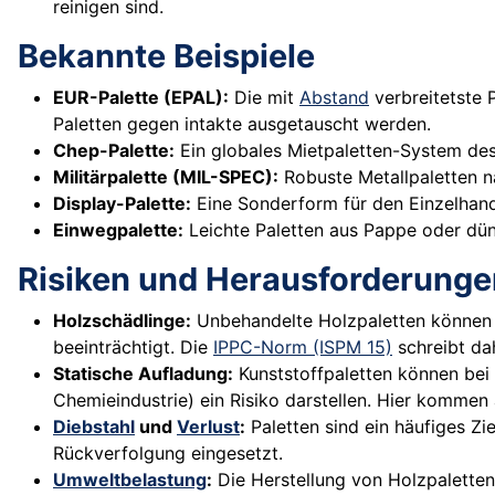
reinigen sind.
Bekannte Beispiele
EUR-Palette (EPAL):
Die mit
Abstand
verbreitetste 
Paletten gegen intakte ausgetauscht werden.
Chep-Palette:
Ein globales Mietpaletten-System d
Militärpalette (MIL-SPEC):
Robuste Metallpaletten n
Display-Palette:
Eine Sonderform für den Einzelhandel
Einwegpalette:
Leichte Paletten aus Pappe oder dünn
Risiken und Herausforderunge
Holzschädlinge:
Unbehandelte Holzpaletten können
beeinträchtigt. Die
IPPC-Norm (ISPM 15)
schreibt da
Statische Aufladung:
Kunststoffpaletten können bei 
Chemieindustrie) ein Risiko darstellen. Hier kommen 
Diebstahl
und
Verlust
:
Paletten sind ein häufiges Zi
Rückverfolgung eingesetzt.
Umweltbelastung
:
Die Herstellung von Holzpaletten