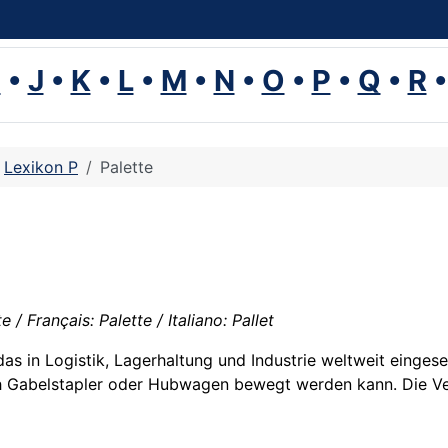
I
•
J
•
K
•
L
•
M
•
N
•
O
•
P
•
Q
•
R
Lexikon P
Palette
 / Français: Palette / Italiano: Pallet
 das in Logistik, Lagerhaltung und Industrie weltweit eingese
ch Gabelstapler oder Hubwagen bewegt werden kann. Die Ve