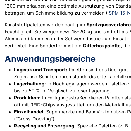
1200 mm erlauben eine optimale Ausnutzung von Standard
betragen, um Schimmelbildung zu vermeiden (
ISPM 15-
Kunststoffpaletten werden häufig im
Spritzgussverfahr
Feuchtigkeit. Sie wiegen etwa 15–20 kg und sind oft als
Aluminium) kommen in der Schwerindustrie zum Einsatz u
verbreitet. Eine Sonderform ist die
Gitterboxpalette
, di
Anwendungsbereiche
Logistik und Transport:
Paletten sind das Rückgrat 
Zügen und Schiffen durch standardisierte Ladehilfsmi
Lagerhaltung:
In Hochregallagern werden Paletten v
bis zu 50 % im Vergleich zu loser Lagerung.
Produktion:
In Fertigungsstraßen dienen Paletten als 
oft mit RFID-Chips ausgestattet, um den Materialflus
Einzelhandel:
Supermärkte und Baumärkte nutzen Pale
("Cross-Docking").
Recycling und Entsorgung:
Spezielle Paletten (z. B