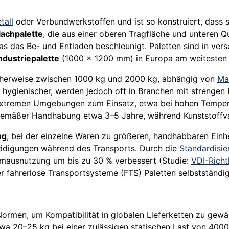
tall
oder Verbundwerkstoffen und ist so konstruiert, dass s
lachpalette
, die aus einer oberen Tragfläche und unteren
as das Be- und Entladen beschleunigt. Paletten sind in ve
ndustriepalette
(1000 × 1200 mm) in Europa am weitesten v
ischerweise zwischen 1000 kg und 2000 kg, abhängig von
Mat
d hygienischer, werden jedoch oft in Branchen mit strengen
 extremen Umgebungen zum Einsatz, etwa bei hohen Temper
achgemäßer Handhabung etwa 3–5 Jahre, während Kunststoffva
ng
, bei der einzelne Waren zu größeren, handhabbaren Ein
ädigungen während des Transports. Durch die
Standardisie
umausnutzung um bis zu 30 % verbessert (Studie:
VDI-Richt
 fahrerlose Transportsysteme (FTS) Paletten selbstständi
 Normen, um Kompatibilität in globalen Lieferketten zu gewä
etwa 20–25 kg bei einer zulässigen statischen Last von 400