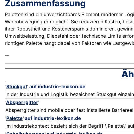
Zusammenfassung
Paletten sind ein unverzichtbares Element moderner Logis
Warenbewegung ermöglicht. Sie reduzieren Kosten, besch
ihrer Robustheit und Kostenersparnis dominieren, gewin
Umweltbelastung, Diebstahl oder technische Limits erfo
richtigen Palette hängt dabei von Faktoren wie Lastgew
--
Äh
'
Stückgut
'
auf industrie-lexikon.de
In der Industrie und Logistik bezeichnet Stückgut einzel
'
Absperrgitter
'
Absperrgitter sind mobile oder fest installierte Barrieree
'
Palette
'
auf industrie-lexikon.de
Im Industriekontext bezieht sich der Begriff \'Palette\' au