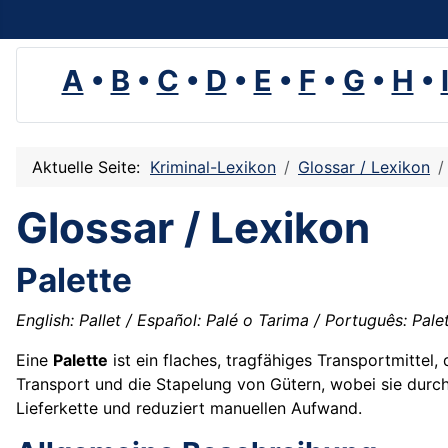
A
•
B
•
C
•
D
•
E
•
F
•
G
•
H
•
Aktuelle Seite:
Kriminal-Lexikon
Glossar / Lexikon
Glossar / Lexikon
Palette
English: Pallet / Español: Palé o Tarima / Português: Palete
Eine
Palette
ist ein flaches, tragfähiges Transportmittel,
Transport und die Stapelung von Gütern, wobei sie dur
Lieferkette und reduziert manuellen Aufwand.