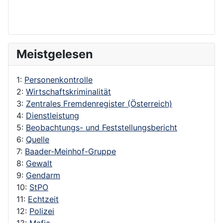
Meistgelesen
1:
Personenkontrolle
2:
Wirtschaftskriminalität
3:
Zentrales Fremdenregister (Österreich)
4:
Dienstleistung
5:
Beobachtungs- und Feststellungsbericht
6:
Quelle
7:
Baader-Meinhof-Gruppe
8:
Gewalt
9:
Gendarm
10:
StPO
11:
Echtzeit
12:
Polizei