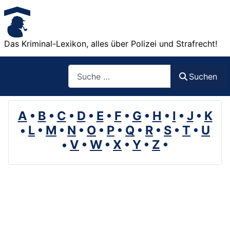
Das Kriminal-Lexikon, alles über Polizei und Strafrecht!
Suchen
Suchen
A
•
B
•
C
•
D
•
E
•
F
•
G
•
H
•
I
•
J
•
K
•
L
•
M
•
N
•
O
•
P
•
Q
•
R
•
S
•
T
•
U
•
V
•
W
•
X
•
Y
•
Z
•